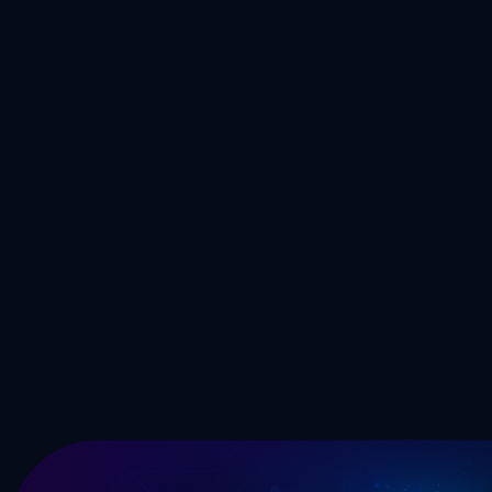
AI Music Generator
Creez des morceaux originaux a partir de descriptions textuelles
avec l'IA
Essayer
👆
BPM Tapper
Tapez en rythme sur n'importe quel morceau pour trouver son BPM
en temps reel
Essayer
Creez plus de musique avec l'IA
Vous aimez le Lofi Converter ? Essayez notre generateur slowed
and reverb, notre createur musical IA et d'autres outils gratuits.
Essayer AI Music Generator gratuitement
Voir tous les outils