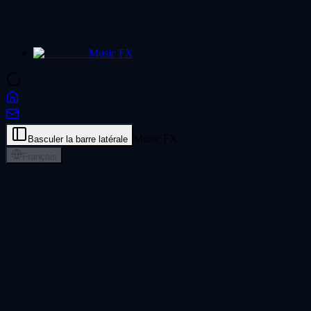
Music FX
Music FX
Basculer la barre latérale
Français
Lofi Converter Gratuit - Convertir en
Lo-Fi
Utilisez ce Lofi Converter gratuit pour transformer n'importe quel
audio en musique lo-fi chaleureuse et nostalgique. Reglez la chaleur,
les craquements vinyle, la profondeur de bits et le bruit, puis
telechargez en WAV.