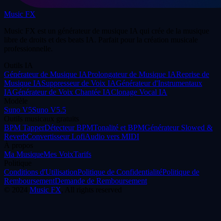
Music FX
Music FX est un générateur de musique IA qui crée de la musique
libre de droits et des beats IA. Parfait pour la création musicale
professionnelle.
Outils IA
Générateur de Musique IA
Prolongateur de Musique IA
Reprise de
Musique IA
Suppresseur de Voix IA
Générateur d'Instrumentaux
IA
Générateur de Voix Chantée IA
Clonage Vocal IA
Modèle
Suno V5
Suno V5.5
Outils musicaux gratuits
BPM Tapper
Détecteur BPM
Tonalité et BPM
Générateur Slowed &
Reverb
Convertisseur Lofi
Audio vers MIDI
À propos
Ma Musique
Mes Voix
Tarifs
Politique
Conditions d'Utilisation
Politique de Confidentialité
Politique de
Remboursement
Demande de Remboursement
©
2024
Music FX
, All rights reserved