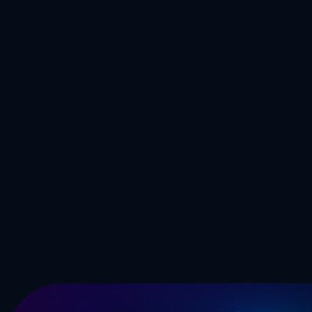
Ajoutez des voix chantées IA réalistes à n'importe quel morceau
sans cloner votre propre voix
Essayer
🎙️
Suppresseur de voix IA
Séparez les voix des instrumentaux dans n'importe quelle chanson
pour les isoler ou les remplacer
Essayer
Clonez votre voix et chantez avec l'IA
Lancez-vous dans le clonage vocal IA dès aujourd'hui : créez une
persona de chanteur réutilisable qui est vraiment la vôtre, puis
générez un nombre illimité de chansons dans votre propre voix en
quelques clics.
Démarrer le clonage vocal
Voir les tarifs