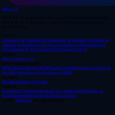
Music FX
Music FX est un générateur de musique IA qui crée de la musique
libre de droits et des beats IA. Parfait pour la création musicale
professionnelle.
Outils IA
Générateur de Musique IA
Prolongateur de Musique IA
Reprise de
Musique IA
Suppresseur de Voix IA
Générateur d'Instrumentaux
IA
Générateur de Voix Chantée IA
Clonage Vocal IA
Modèle
Suno V5
Suno V5.5
Outils musicaux gratuits
BPM Tapper
Détecteur BPM
Tonalité et BPM
Générateur Slowed &
Reverb
Convertisseur Lofi
Audio vers MIDI
À propos
Ma Musique
Mes Voix
Tarifs
Politique
Conditions d'Utilisation
Politique de Confidentialité
Politique de
Remboursement
Demande de Remboursement
©
2024
Music FX
, All rights reserved