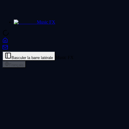
Music FX
Music FX
Basculer la barre latérale
Français
Clonage vocal IA : votre voix chantée
Clonez votre propre voix avec l'IA et transformez-la en persona de
chanteur réutilisable. Chaque chanson que vous produisez avec le
clonage vocal IA sonne comme vous, et non comme une voix IA
générique.