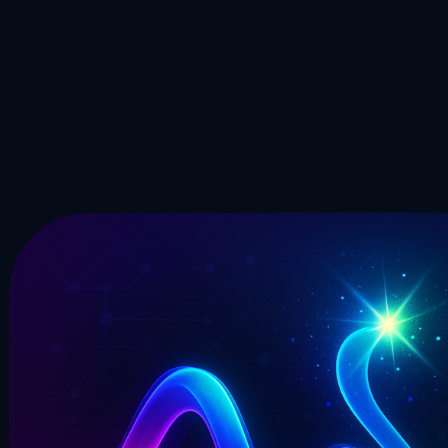
descriptions textuelles avec l'IA
Essayer
Du MIDI à un morceau fini
Vous avez transformé votre enregistrement en MIDI avec le
convertisseur audio vers MIDI ? Continuez sur votre lancée —
générez, remixez et produisez des morceaux complets avec nos
outils de musique IA.
Essayer AI Music Generator gratuitement
Voir tous les outils