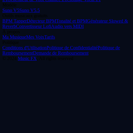
Modèle
Suno V5
Suno V5.5
Outils musicaux gratuits
BPM Tapper
Détecteur BPM
Tonalité et BPM
Générateur Slowed &
Reverb
Convertisseur Lofi
Audio vers MIDI
À propos
Ma Musique
Mes Voix
Tarifs
Politique
Conditions d'Utilisation
Politique de Confidentialité
Politique de
Remboursement
Demande de Remboursement
©
2024
Music FX
, All rights reserved