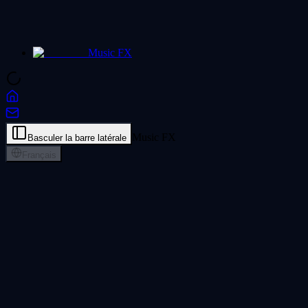
Music FX
Music FX
Basculer la barre latérale
Français
Convertisseur Audio vers MIDI - Tout
Transcrire
Importez un enregistrement et ce convertisseur audio vers MIDI
transforme voix, piano, guitare et accords en fichier MIDI éditable,
traité en privé dans votre navigateur.