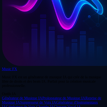
Music FX
Music FX est un générateur de musique IA qui crée de la musique
libre de droits et des beats IA. Parfait pour la création musicale
professionnelle.
Outils IA
Générateur de Musique IA
Prolongateur de Musique IA
Reprise de
Musique IA
Suppresseur de Voix IA
Générateur d'Instrumentaux
IA
Générateur de Voix Chantée IA
Clonage Vocal IA