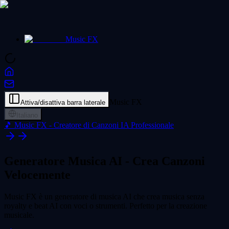
Music FX
Music FX
Attiva/disattiva barra laterale
Italiano
🎵 Music FX - Creatore di Canzoni IA Professionale
Generatore Musica AI -
Crea Canzoni
Velocemente
Music FX è un generatore di musica AI che crea musica senza
royalty e beat AI con voci o strumenti. Perfetto per la creazione
musicale.