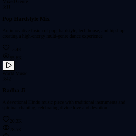
Mixed Genre
3:11
Pop Hardstyle Mix
An innovative fusion of pop, hardstyle, tech house, and hip-hop
creating a high-energy multi-genre dance experience
13.4K
55.6K
World Music
3:42
Radha Ji
A devotional Hindu music piece with traditional instruments and
spiritual chanting, celebrating divine love and devotion
20.3K
78.5K