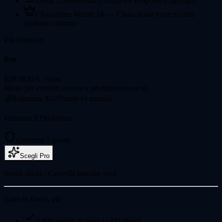
Diritti Commerciali Completi e Proprietà Copyright
Clonazione Vocale IA — Clona la tua voce e canta
qualsiasi canzone
Più Popolare
Pro
$29.9
$20.9
/ mese
Ideale per content creator e produttori musicali
💰
Risparmia $107/anno vs mensile
Fatturato $250.8/anno
Garanzia 7 giorni
Scegli Pro
Senza rischi · Cancella quando vuoi
Tutto in Basic, più
2.000 crediti al mese (~333 brani)