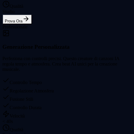
Qualità
Studio
Prova Ora
Professionale
Generazione Personalizzata
Perfeziona con controlli precisi. Questo creatore di canzoni IA
regola tempo e atmosfera. Crea beat AI unici per la creazione
musicale.
Controllo Tempo
Regolazione Atmosfera
Fusione Stili
Controllo Durata
Velocità
< 40s
Qualità