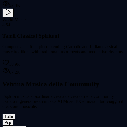
52.3K
World Music
4:54
Tamil Classical Spiritual
Compose a spiritual piece blending Carnatic and Indian classical
music traditions with traditional instruments and meditative rhythms
18.9K
67.2K
Vetrina Musica della Community
Esplora musica straordinaria creata da creator della community
usando il generatore di musica AI Music FX e inizia il tuo viaggio di
creazione musicale.
Tutto
Pop