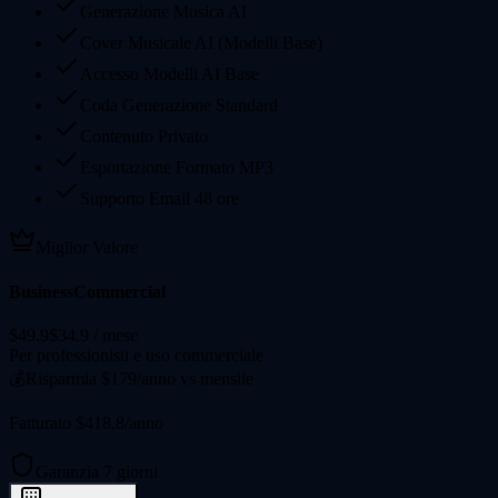
Generazione Musica AI
Cover Musicale AI (Modelli Base)
Accesso Modelli AI Base
Coda Generazione Standard
Contenuto Privato
Esportazione Formato MP3
Supporto Email 48 ore
Miglior Valore
Business
Commercial
$49.9
$34.9
/ mese
Per professionisti e uso commerciale
💰
Risparmia $179/anno vs mensile
Fatturato $418.8/anno
Garanzia 7 giorni