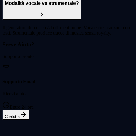
Modalità vocale vs strumentale?
Il generatore di musica AI offre entrambe. Vocale crea canzoni con
testi. Strumentale produce tracce di musica senza royalty.
Serve Aiuto?
Supporto pronto
Supporto Email
Ricevi aiuto
Entro 24 ore
Contatta