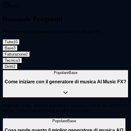
FAQ
Domande Frequenti
Trova risposte sul generatore di musica AI Music FX.
Tutte
10
Base
3
Fatturazione
2
Tecnico
3
Diritti
2
Popolare
Base
Come iniziare con il generatore di musica AI Music FX?
Registrati gratis, descrivi la musica e il nostro creatore di canzoni IA
la crea. Ottieni musica senza royalty in secondi.
Popolare
Base
Cosa rende questo il miglior generatore di musica AI?