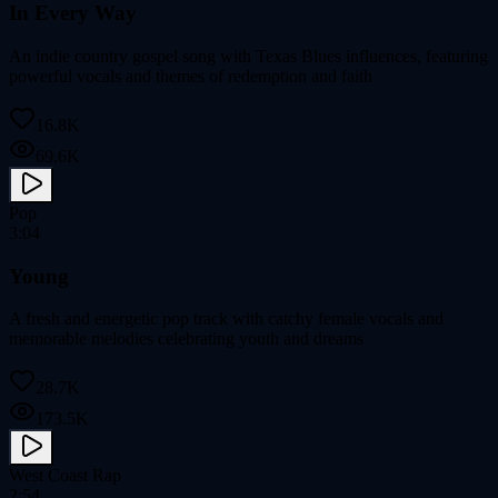
In Every Way
An indie country gospel song with Texas Blues influences, featuring
powerful vocals and themes of redemption and faith
16.8K
69.6K
Pop
3:04
Young
A fresh and energetic pop track with catchy female vocals and
memorable melodies celebrating youth and dreams
28.7K
173.5K
West Coast Rap
2:54