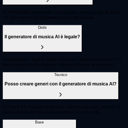
Sì! Pieni diritti commerciali. La tua musica senza royalty da Music
FX può essere usata liberamente senza attribuzione.
Diritti
Il generatore di musica AI è legale?
Assolutamente. Tutta la musica dal nostro creatore di canzoni IA è
musica senza royalty originale. Nessun problema di copyright.
Tecnico
Posso creare generi con il generatore di musica AI?
Sì! Music FX supporta elettronica, classica, pop, rock, ambient. Il
nostro creatore di canzoni IA crea beat AI nel tuo stile.
Base