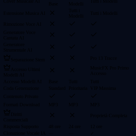
Cover Musicale AI
Tutti i Modelli
Base
Modelli
Tutti i
Estensione Musica AI
Tutti i Modelli
Modelli
Rimozione Voce AI
Generatore Voce
Cantata AI
Generatore
Strumentale AI
Pro 13 Tracce
Separazione Stem
MusicFX Pro Primo
Accesso Ultimi
Accesso
Modelli AI
Accesso Modelli AI
Base
Tutti
Tutti
Coda Generazione
Standard
Prioritaria
VIP Massima
Contenuto Privato
Formati Download
MP3
MP3
MP3
Diritti
Proprietà Completa
Commerciali
Risposta Supporto
48 ore
24 ore
12 ore
Clonazione Vocale IA
—
—
✓