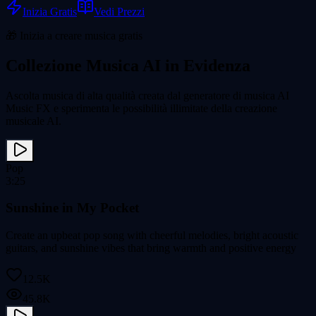
Inizia Gratis
Vedi Prezzi
🎁 Inizia a creare musica gratis
Collezione Musica AI in Evidenza
Ascolta musica di alta qualità creata dal generatore di musica AI
Music FX e sperimenta le possibilità illimitate della creazione
musicale AI.
Pop
3:25
Sunshine in My Pocket
Create an upbeat pop song with cheerful melodies, bright acoustic
guitars, and sunshine vibes that bring warmth and positive energy
12.5K
45.8K