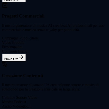
Progetti Commerciali
Il nostro generatore di musica AI crea beat AI professionali per uso
commerciale e musica senza royalty per pubblicità.
Campagne Pubblicitarie
Video Prodotti
Presentazioni
Contenuti Brand
Prova Ora
Creazione Contenuti
Il nostro creatore di canzoni IA crea colonne sonore e musica di
sottofondo per la creazione musicale su larga scala.
Colonne Sonore Video
Musica Podcast
Audio Videogiochi