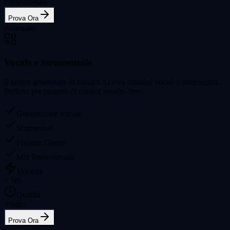
Professionale
Prova Ora
Avanzato
Vocale e Strumentale
Il nostro generatore di musica AI crea canzoni vocali o strumentali.
Perfetto per progetti di musica royalty-free.
Generazione Vocale
Strumentali
Fusione Generi
Mix Professionale
Velocità
< 50s
Qualità
Studio
Prova Ora