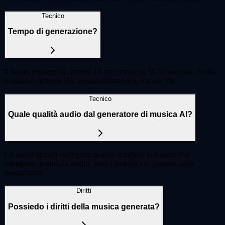
Tecnico
Tempo di generazione?
Il nostro creatore di canzoni IA crea tracce in 30-50 secondi. Testo-
in-musica richiede 30s, personalizzata 40s, vocale 50s.
Tecnico
Quale qualità audio dal generatore di musica AI?
Gli utenti gratuiti ottengono qualità standard. Gli utenti Pro
ottengono qualità da studio. Tutti i beat AI e le canzoni sono
masterizzati.
Diritti
Possiedo i diritti della musica generata?