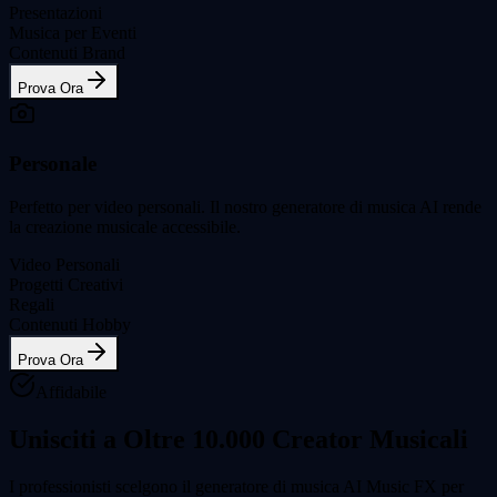
Presentazioni
Musica per Eventi
Contenuti Brand
Prova Ora
Personale
Perfetto per video personali. Il nostro generatore di musica AI rende
la creazione musicale accessibile.
Video Personali
Progetti Creativi
Regali
Contenuti Hobby
Prova Ora
Affidabile
Unisciti a Oltre 10.000 Creator Musicali
I professionisti scelgono il generatore di musica AI Music FX per