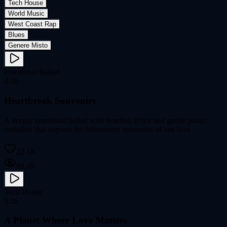
Tech House
World Music
West Coast Rap
Blues
Genere Misto
Emotional Ballad
4:20
Heartbreak Souvenirs
A deeply emotional ballad with heartfelt lyrics and gentle piano
melodies that express the bittersweet memories of lost love
22.1K
89.4K
Tech House
5:26
A Planet Where Love Matters