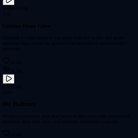
Ambient Pop
3:42
Golden Hour Glow
Generate a warm ambient pop track with soft synths and gentle
melodies that capture the golden hour atmosphere and peaceful
moments
10.2K
38.5K
Electronic
5:59
Mr. Hoffman
Produce a futuristic dark acid house techno track with psychedelic
elements, deep bass lines, and hypnotic synthesizer patterns
15.6K