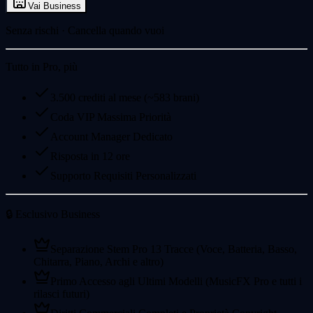
Vai Business
Senza rischi · Cancella quando vuoi
Tutto in Pro, più
3.500 crediti al mese (~583 brani)
Coda VIP Massima Priorità
Account Manager Dedicato
Risposta in 12 ore
Supporto Requisiti Personalizzati
🔒 Esclusivo Business
Separazione Stem Pro 13 Tracce (Voce, Batteria, Basso,
Chitarra, Piano, Archi e altro)
Primo Accesso agli Ultimi Modelli (MusicFX Pro e tutti i
rilasci futuri)