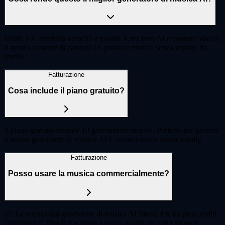
Music FX combina velocità e qualità. Crea beat AI e canzoni vocali.
Il nostro creatore di canzoni IA produce musica senza royalty da
studio.
Fatturazione
Cosa include il piano gratuito?
Il piano gratuito include 10 generazioni mensili. Perfetto per provare
il nostro generatore di musica AI e creare musica senza royalty.
Fatturazione
Posso usare la musica commercialmente?
Sì! La musica dal generatore di musica AI Music FX ha pieni diritti
commerciali. Usa la tua musica senza royalty in tutti i progetti.