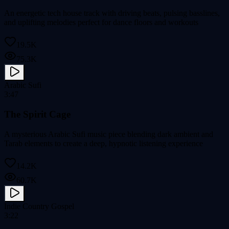
An energetic tech house track with driving beats, pulsing basslines,
and uplifting melodies perfect for dance floors and workouts
19.5K
75.3K
Arabic Sufi
3:47
The Spirit Cage
A mysterious Arabic Sufi music piece blending dark ambient and
Tarab elements to create a deep, hypnotic listening experience
14.2K
60.7K
Indie Country Gospel
3:22