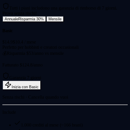
Tutti i piani includono una garanzia di rimborso di 7 giorni.
Prova senza rischi!
Annuale
Risparmia 30%
Mensile
Basic
$14.9
$10.4
/ mese
Perfetto per hobbisti e creatori occasionali
💰
Risparmia $53/anno vs mensile
Fatturato $124.8/anno
Garanzia 7 giorni
Inizia con Basic
Senza rischi · Cancella quando vuoi
Include
1.000 crediti al mese (~166 brani)