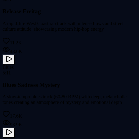
Release Freitag
A rapid-fire West Coast rap track with intense flows and street
culture attitude, showcasing modern hip-hop energy
11.2K
43.6K
Blues
5:11
Blues Sadness Mystery
A slow-tempo blues track (60-80 BPM) with deep, melancholic
tones creating an atmosphere of mystery and emotional depth
17.6K
93.9K