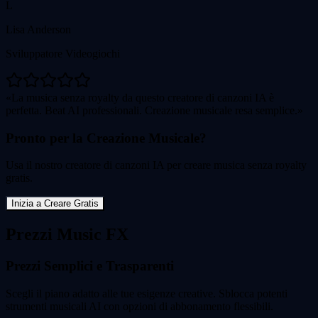
L
Lisa Anderson
Sviluppatore Videogiochi
La musica senza royalty da questo creatore di canzoni IA è
perfetta. Beat AI professionali. Creazione musicale resa semplice.
Pronto per la Creazione Musicale?
Usa il nostro creatore di canzoni IA per creare musica senza royalty
gratis.
Inizia a Creare Gratis
Prezzi Music FX
Prezzi Semplici e Trasparenti
Scegli il piano adatto alle tue esigenze creative. Sblocca potenti
strumenti musicali AI con opzioni di abbonamento flessibili.