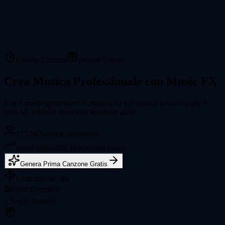
Offerta Limitata
Nuovo Utente
Crea Musica Professionale con Music FX
Usa il nostro generatore di musica AI per musica senza royalty e
beat AI. Inizia la creazione musicale gratis.
125,847
creator giornalieri
nuovi mensili
28,394
canzoni create
Genera Prima Canzone Gratis
Generazione 30s
🔒
Diritti Completi
✨
Senza Royalty