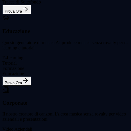
Tracce di Sottofondo
Prova Ora
Educazione
Questo generatore di musica AI produce musica senza royalty per e-
learning e tutorial.
E-Learning
Tutorial
Formazione
Educazione
Prova Ora
Corporate
Il nostro creatore di canzoni IA crea musica senza royalty per video
aziendali e presentazioni.
Video Aziendali