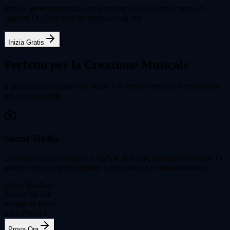
Inizia a generare musica senza royalty con il nostro creatore di
canzoni IA. Crea beat AI professionali ora.
Inizia Gratis
Perfetto per la Creazione Musicale
Il generatore di musica AI Music FX fornisce musica senza royalty
per i tuoi progetti.
Social Media
Crea musica per YouTube e TikTok. Il nostro creatore di canzoni IA
produce musica senza royalty. Genera beat AI istantaneamente.
Video YouTube
Tracce TikTok
Instagram Reels
Intro Podcast
Prova Ora