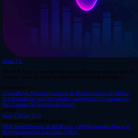
Music FX
MusicFX AI es un generador de música IA que crea música libre de
regalías y beats IA. Perfecto para creación musical profesional.
Herramientas IA
Generador de Música IA
Extensor de Música IA
Cover de Música
IA
Eliminador de Voz IA
Generador Instrumental IA
Generador de
Voz Cantada IA
Clonación de Voz IA
Modelo
Suno V5
Suno V5.5
Herramientas musicales gratuitas
BPM Tapper
Detector de BPM
Clave y BPM
Generador Slowed &
Reverb
Convertidor Lofi
Audio a MIDI
Acerca de