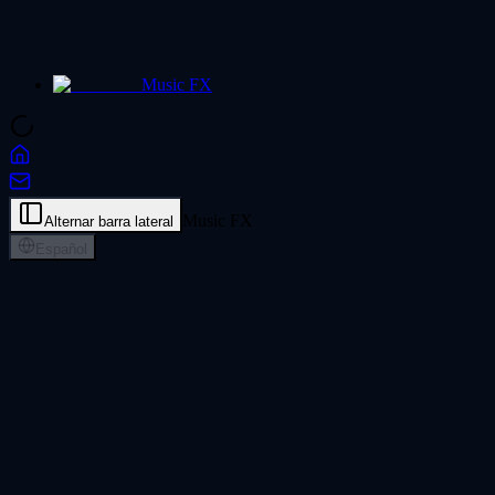
Music FX
Music FX
Alternar barra lateral
Español
Conversor de audio a MIDI - Transcribe
sonidos
Sube una grabación y este conversor de audio a MIDI convierte
voces, piano, guitarra y acordes en un archivo MIDI editable,
procesado de forma privada en tu navegador.