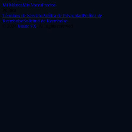
Mi Música
Mis Voces
Precios
Política
Términos de Servicio
Política de Privacidad
Política de
Reembolso
Solicitud de Reembolso
©
2024
Music FX
, All rights reserved