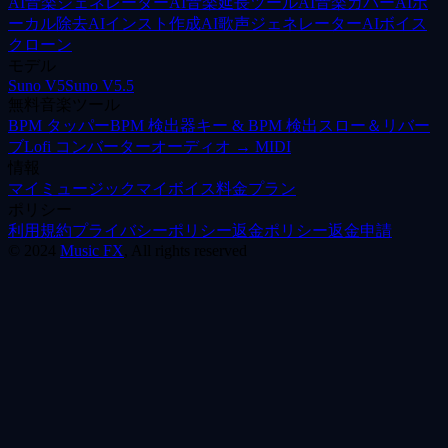
AI音楽ジェネレーター
AI音楽延長ツール
AI音楽カバー
AIボ
ーカル除去
AIインスト作成
AI歌声ジェネレーター
AIボイス
クローン
モデル
Suno V5
Suno V5.5
無料音楽ツール
BPM タッパー
BPM 検出器
キー & BPM 検出
スロー＆リバー
ブ
Lofi コンバーター
オーディオ → MIDI
情報
マイミュージック
マイボイス
料金プラン
ポリシー
利用規約
プライバシーポリシー
返金ポリシー
返金申請
©
2024
Music FX
, All rights reserved