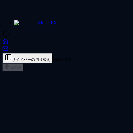
Music FX
Music FX
サイドバーの切り替え
日本語
AI歌声ジェネレーター - ボーカルを作
成
インストゥルメンタルトラックにプロフェッショナルなAI
歌声を追加します。歌詞とムードの説明から数分で調和のと
れたボーカルを生成します。