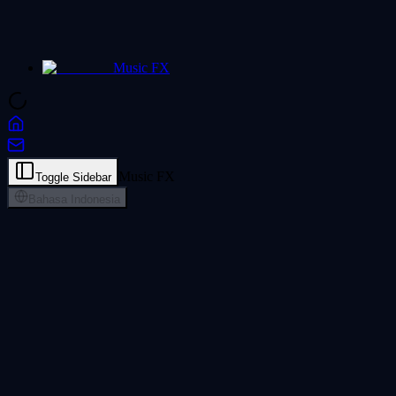
Music FX
Music FX
Toggle Sidebar
Bahasa Indonesia
Kloning Suara AI: Suara Nyanyian Anda
Klon suara Anda sendiri dengan AI dan ubah menjadi persona penyany
Kloning Suara AI