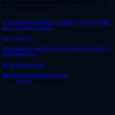
Music FX 是一款 AI 音乐生成器,可创作免版税音乐和 AI 节
拍。完美适配专业音乐创作。
AI 工具
AI 音乐生成器
AI 音乐延展
AI 音乐翻唱
AI 人声分离
AI 伴奏生
成
AI 人声生成
AI 声音克隆
模型
Suno V5
Suno V5.5
免费音乐工具
BPM 测速器
BPM 检测器
调性/BPM 查找
慢速混响生成器
Lofi
转换器
音频转 MIDI
关于
我的音乐
我的声音
价格
政策
服务条款
隐私政策
退款政策
退款申请
©
2024
Music FX
, All rights reserved