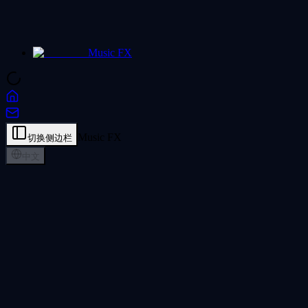
Music FX
Music FX
切换侧边栏
中文
AI 人声分离 - 一键去除人声
使用 AI 人声分离工具从任何歌曲中去除人声。一键分离音乐
为人声、伴奏、鼓、贝斯等多个轨道。
AI 人声分离
从我的音乐库选择 *