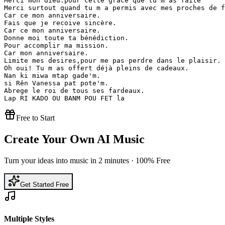
Merci mon dieu.pour cette grace que tu m as faite

Merci surtout quand tu m a permis avec mes proches de f
Car ce mon anniversaire.

Fais que je recoive sincère.

Car ce mon anniversaire.

Donne moi toute ta bénédiction.

Pour accomplir ma mission.

Car mon anniversaire.

Limite mes desires,pour me pas perdre dans le plaisir.

Oh oui! Tu m as offert déjà pleins de cadeaux.

Nan ki miwa mtap gade'm.

si Rên Vanessa pat pote'm.

Abrege le roi de tous ses fardeaux.

Lap RI KADO OU BANM POU FET la 
Free to Start
Create Your Own AI Music
Turn your ideas into music in 2 minutes · 100% Free
Get Started Free
Multiple Styles